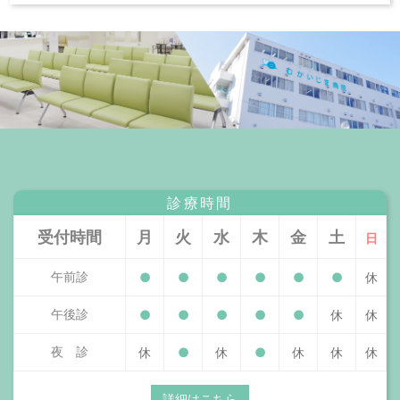
診療時間
受付時間
月
火
水
木
金
土
日
午前診
●
●
●
●
●
●
休
午後診
●
●
●
●
●
休
休
夜 診
休
●
休
●
休
休
休
詳細はこちら