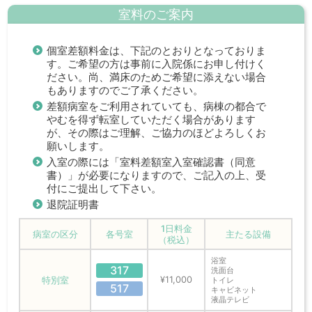
室料のご案内
個室差額料金は、下記のとおりとなっておりま
す。ご希望の方は事前に入院係にお申し付けく
ださい。尚、満床のためご希望に添えない場合
もありますのでご了承ください。
差額病室をご利用されていても、病棟の都合で
やむを得ず転室していただく場合があります
が、その際はご理解、ご協力のほどよろしくお
願いします。
入室の際には「室料差額室入室確認書（同意
書）」が必要になりますので、ご記入の上、受
付にご提出して下さい。
退院証明書
1日料金
病室の区分
各号室
主たる設備
（税込）
浴室
317
洗面台
特別室
¥11,000
トイレ
517
キャビネット
液晶テレビ