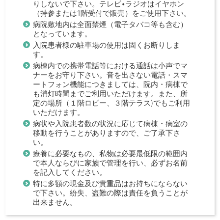
りしないで下さい。テレビ•ラジオはイヤホン
（持参または1階受付で販売）をご使用下さい。
病院敷地内は全面禁煙（電子タバコ等も含む）
となっています。
入院患者様の駐車場の使用は固くお断りしま
す。
病棟内での携帯電話等における通話は小声でマ
ナーをお守り下さい。音を出さない電話・スマ
ートフォン機能につきましては、院内・病棟で
も消灯時間までご利用いただけます。また、所
定の場所（１階ロビー、３階テラス)でもご利用
いただけます。
病状や入院患者数の状況に応じて病棟・病室の
移動を行うことがありますので、ご了承下さ
い。
療養に必要なもの、私物は必要最低限の範囲内
で本人ならびに家族で管理を行い、必ずお名前
を記入してください。
特に
多額の現金及び貴重品はお持ちにならない
で下さい。紛失、盗難の際は責任を負うことが
出来ません。